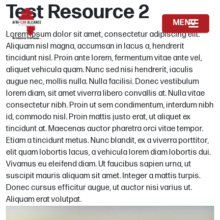
Test Resource 2
MENU
Lorem ipsum dolor sit amet, consectetur adipiscing elit.
Aliquam nisl magna, accumsan in lacus a, hendrerit
tincidunt nisl. Proin ante lorem, fermentum vitae ante vel,
aliquet vehicula quam. Nunc sed nisi hendrerit, iaculis
augue nec, mollis nulla. Nulla facilisi. Donec vestibulum
lorem diam, sit amet viverra libero convallis at. Nulla vitae
consectetur nibh. Proin ut sem condimentum, interdum nibh
id, commodo nisl. Proin mattis justo erat, ut aliquet ex
tincidunt at. Maecenas auctor pharetra orci vitae tempor.
Etiam a tincidunt metus. Nunc blandit, ex a viverra porttitor,
elit quam lobortis lacus, a vehicula lorem diam lobortis dui.
Vivamus eu eleifend diam. Ut faucibus sapien urna, ut
suscipit mauris aliquam sit amet. Integer a mattis turpis.
Donec cursus efficitur augue, ut auctor nisi varius ut.
Aliquam erat volutpat.