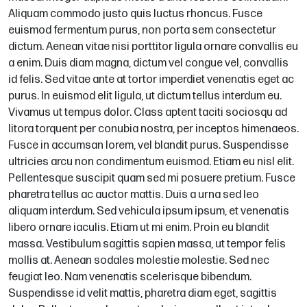
Aliquam commodo justo quis luctus rhoncus. Fusce
euismod fermentum purus, non porta sem consectetur
dictum. Aenean vitae nisi porttitor ligula ornare convallis eu
a enim. Duis diam magna, dictum vel congue vel, convallis
id felis. Sed vitae ante at tortor imperdiet venenatis eget ac
purus. In euismod elit ligula, ut dictum tellus interdum eu.
Vivamus ut tempus dolor. Class aptent taciti sociosqu ad
litora torquent per conubia nostra, per inceptos himenaeos.
Fusce in accumsan lorem, vel blandit purus. Suspendisse
ultricies arcu non condimentum euismod. Etiam eu nisl elit.
Pellentesque suscipit quam sed mi posuere pretium. Fusce
pharetra tellus ac auctor mattis. Duis a urna sed leo
aliquam interdum. Sed vehicula ipsum ipsum, et venenatis
libero ornare iaculis. Etiam ut mi enim. Proin eu blandit
massa. Vestibulum sagittis sapien massa, ut tempor felis
mollis at. Aenean sodales molestie molestie. Sed nec
feugiat leo. Nam venenatis scelerisque bibendum.
Suspendisse id velit mattis, pharetra diam eget, sagittis